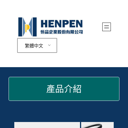
跳
至
主
要
內
繁體中文
容
產品介紹